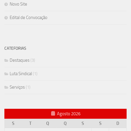
Novo Site
Edital de Convocação
CATEFORIAS
Destaques
(3)
Luta Sindical
(1)
Serviços
(1)
Agosto 2026
S
T
Q
Q
S
S
D