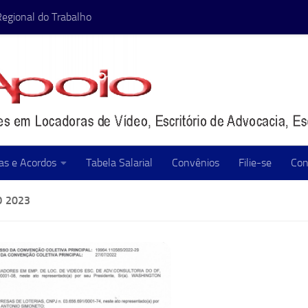
Regional do Trabalho
as e Acordos
Tabela Salarial
Convênios
Filie-se
Con
 2023